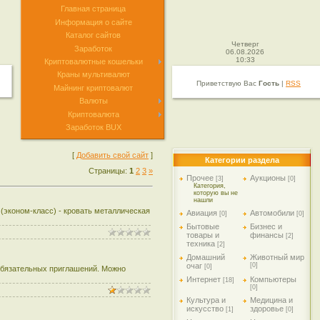
Главная страница
Информация о сайте
Каталог сайтов
Четверг
Заработок
06.08.2026
10:33
Криптовалютные кошельки
Краны мультивалют
Приветствую Вас
Гость
|
RSS
Майнинг криптовалют
Валюты
Криптовалюта
Заработок BUX
[
Добавить свой сайт
]
Категории раздела
Страницы
:
1
2
3
»
Прочее
Аукционы
[3]
[0]
Категория,
которую вы не
нашли
 (эконом-класс) - кровать металлическая
Авиация
Автомобили
[0]
[0]
Бытовые
Бизнес и
товары и
финансы
[2]
техника
[2]
Домашний
Животный мир
очаг
[0]
[0]
 обязательных приглашений. Можно
Интернет
Компьютеры
[18]
[0]
Культура и
Медицина и
искусство
здоровье
[1]
[0]