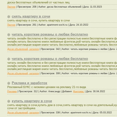
доска бесплатных объявлений от частных лиц
Прочее
|
Просмотров:
208
|
Author:
доска бесплатных объявлений
|
Дата:
11.03.2023
снять квартиру в сочи
снять квартиру в сочи, купить квартиру в сочи
Прочее
|
Просмотров:
261
|
Author:
apartment-sochi.ru
|
Дата:
24.10.2022
читать короткие романы о любви бесплатно
читать онлайн бесплатно и без регистрации полностью книги:бесплатные книги 
онлайн,читать бесплатно книги любовные фэнтези,рой читать онлайн бесплатно,
онлайн,метлицкая мария книги читать бесплатно,любовные романы читать беспл
Доски объявлений, каталоги
|
Просмотров:
342
|
Author:
читать короткие романы о любви
|
Дата:
читать короткие романы о любви бесплатно
читать онлайн бесплатно и без регистрации полностью книги:бесплатные книги 
онлайн,читать бесплатно книги любовные фэнтези,рой читать онлайн бесплатно,
онлайн,метлицкая мария книги читать бесплатно,любовные романы читать беспл
Доски объявлений, каталоги
|
Просмотров:
308
|
Author:
читать короткие романы о любви
|
Дата:
Реклама и заработок
Рекламный БУКС с низкими ценами на рекламу 21-го вида
Реклама
|
Просмотров:
312
|
Author:
Александр
|
Добавил:
Фантомас
|
Дата:
30.04.2022
купить квартиру в сочи
снять квартиру в сочи,купить дом в сочи,снять квартиру в сочи на длительный,к
сочи от застройщика
Доски объявлений, каталоги
|
Просмотров:
338
|
Author:
apartment-sochi.ru
|
Дата:
05.03.2022