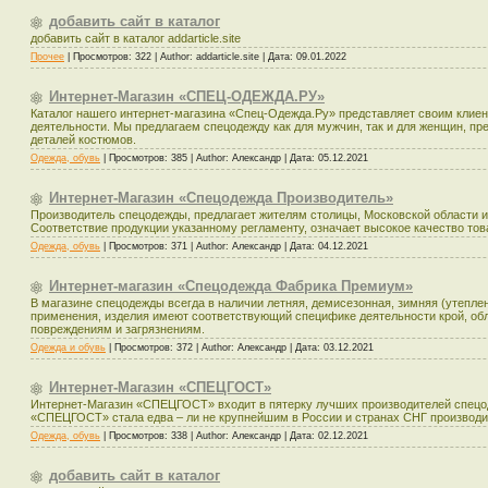
добавить сайт в каталог
добавить сайт в каталог addarticle.site
Прочее
|
Просмотров:
322
|
Author:
addarticle.site
|
Дата:
09.01.2022
Интернет-Магазин «СПЕЦ-ОДЕЖДА.РУ»
Каталог нашего интернет-магазина «Спец-Одежда.Ру» представляет своим клие
деятельности. Мы предлагаем спецодежду как для мужчин, так и для женщин, п
деталей костюмов.
Одежда, обувь
|
Просмотров:
385
|
Author:
Александр
|
Дата:
05.12.2021
Интернет-Магазин «Спецодежда Производитель»
Производитель спецодежды, предлагает жителям столицы, Московской области и
Соответствие продукции указанному регламенту, означает высокое качество то
Одежда, обувь
|
Просмотров:
371
|
Author:
Александр
|
Дата:
04.12.2021
Интернет-магазин «Спецодежда Фабрика Премиум»
В магазине спецодежды всегда в наличии летняя, демисезонная, зимняя (утепл
применения, изделия имеют соответствующий специфике деятельности крой, о
повреждениям и загрязнениям.
Одежда и обувь
|
Просмотров:
372
|
Author:
Александр
|
Дата:
03.12.2021
Интернет-Магазин «СПЕЦГОСТ»
Интернет-Магазин «СПЕЦГОСТ» входит в пятерку лучших производителей спецод
«СПЕЦГОСТ» стала едва – ли не крупнейшим в России и странах СНГ производи
Одежда, обувь
|
Просмотров:
338
|
Author:
Александр
|
Дата:
02.12.2021
добавить сайт в каталог