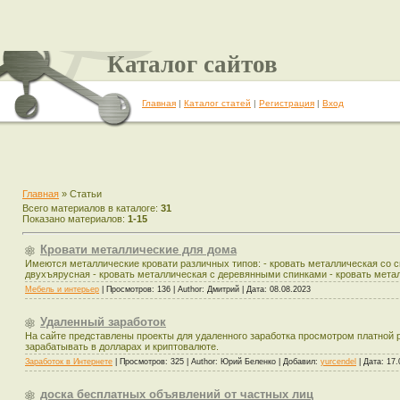
Каталог сайтов
Главная
|
Каталог статей
|
Регистрация
|
Вход
Главная
»
Статьи
Всего материалов в каталоге
:
31
Показано материалов
:
1-15
Кровати металлические для дома
Имеются металлические кровати различных типов: - кровать металлическая со св
двухъярусная - кровать металлическая с деревянными спинками - кровать металл
Мебель и интерьер
|
Просмотров:
136
|
Author:
Дмитрий
|
Дата:
08.08.2023
Удаленный заработок
На сайте представлены проекты для удаленного заработка просмотром платной 
зарабатывать в долларах и криптовалюте.
Заработок в Интернете
|
Просмотров:
325
|
Author:
Юрий Беленко
|
Добавил:
yurcendel
|
Дата:
17.
доска бесплатных объявлений от частных лиц