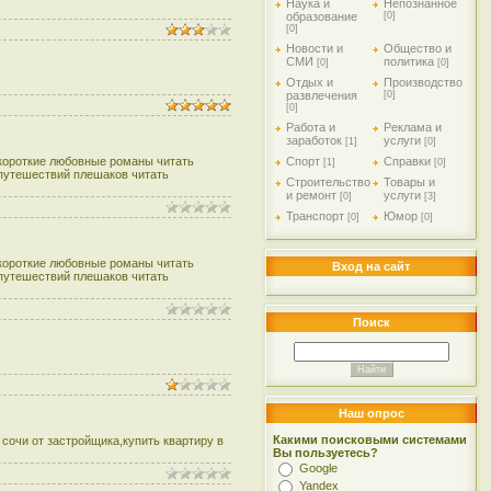
Наука и
Непознанное
образование
[0]
[0]
Новости и
Общество и
СМИ
политика
[0]
[0]
Отдых и
Производство
развлечения
[0]
[0]
Работа и
Реклама и
заработок
услуги
[1]
[0]
,короткие любовные романы читать
Спорт
Справки
[1]
[0]
 путешествий плешаков читать
Строительство
Товары и
и ремонт
услуги
[0]
[3]
Транспорт
Юмор
[0]
[0]
,короткие любовные романы читать
Вход на сайт
 путешествий плешаков читать
Поиск
Наш опрос
Какими поисковыми системами
 сочи от застройщика,купить квартиру в
Вы пользуетесь?
Google
Yandex