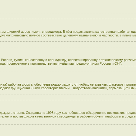
нтам широкий ассортимент спецодежды. В нём представлена качественная рабочая о
редусматривающую полное соответствие целевому назначению, в частности, в плане 
 России, купить качественную спецодежду, сертифицированную техническому регламе
вара, проверенное в производстве крупнейшими предприятиями России и СНГ.
енная) рабочая форма, обеспечивающая защиту от любых негативных факторов произво
бладают функциональными характеристиками – водоотталкивающими, термозащитными
ежды в стране. Созданная в 1998 году как небольшое объединение нескольких предп
телем и поставщиком качественной спецодежды и рабочей обуви, униформы и средст