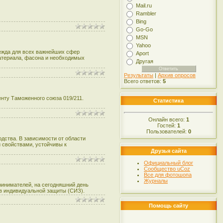
Mail.ru
Rambler
Bing
Go-Go
MSN
Yahoo
дежда для всех важнейших сфер
Aport
материала, фасона и необходимых
Другая
Результаты
|
Архив опросов
Всего ответов:
5
нту Таможенного союза 019/211.
Статистика
Онлайн всего:
1
Гостей:
1
Пользователей:
0
дства. В зависимости от области
 свойствами, устойчивы к
Друзья сайта
Официальный блог
Сообщество uCoz
Все для фотошопа
Журналы
ринимателей, на сегодняшний день
в индивидуальной защиты (СИЗ).
Помощь сайту